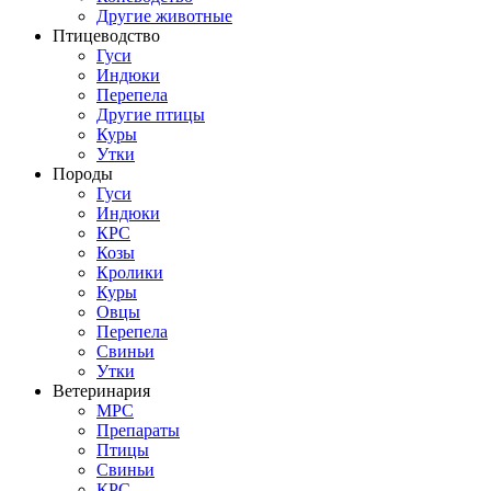
Другие животные
Птицеводство
Гуси
Индюки
Перепела
Другие птицы
Куры
Утки
Породы
Гуси
Индюки
КРС
Козы
Кролики
Куры
Овцы
Перепела
Свиньи
Утки
Ветеринария
МРС
Препараты
Птицы
Свиньи
КРС