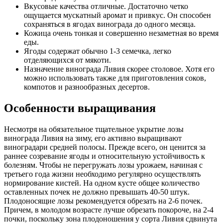
Вкусовые качества отличные. Достаточно четко
ощущается мускатный аромат и привкус. Он способен
сохраняться в ягодах винограда до одного месяца.
Кожица очень тонкая и совершенно незаметная во время
еды.
Ягоды содержат обычно 1-3 семечка, легко
отделяющихся от мякоти.
Назначение винограда Ливия скорее столовое. Хотя его
можно использовать также для приготовления соков,
компотов и разнообразных десертов.
Особенности выращивания
Несмотря на обязательное тщательное укрытие лозы
винограда Ливия на зиму, его активно выращивают
виноградари средней полосы. Прежде всего, он ценится за
раннее созревание ягоды и относительную устойчивость к
болезням. Чтобы не перегружать лозы урожаем, начиная с
третьего года жизни необходимо регулярно осуществлять
нормирование кистей. На одном кусте общее количество
оставленных почек не должно превышать 40-50 штук.
Плодоносящие лозы рекомендуется обрезать на 2-6 почек.
Причем, в молодом возрасте лучше обрезать покороче, на 2-4
почки, поскольку зона плодоношения у сорта Ливия сдвинута