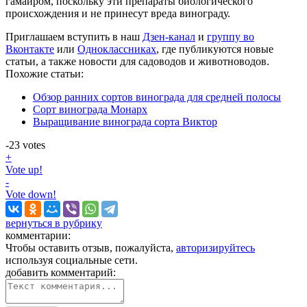
гамаиром, поскольку эти препараты биологического
происхождения и не принесут вреда винограду.
Приглашаем вступить в наш
Дзен-канал
и
группу во
Вконтакте
или
Одноклассниках
, где публикуются новые
статьи, а также новости для садоводов и животноводов.
Похожие статьи:
Обзор ранних сортов винограда для средней полосы
Сорт винограда Монарх
Выращивание винограда сорта Виктор
-23
votes
+
Vote up!
-
Vote down!
вернуться в рубрику
комментарии:
Чтобы оставить отзыв, пожалуйста,
авторизируйтесь
используя социальные сети.
добавить комментарий: