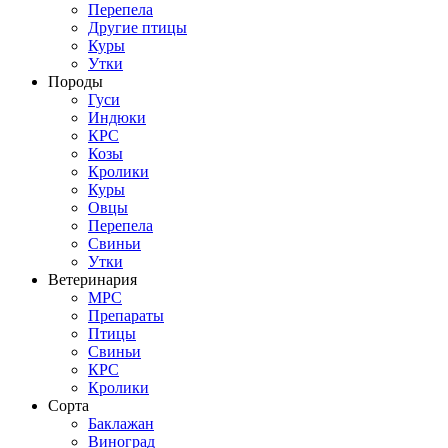
Перепела
Другие птицы
Куры
Утки
Породы
Гуси
Индюки
КРС
Козы
Кролики
Куры
Овцы
Перепела
Свиньи
Утки
Ветеринария
МРС
Препараты
Птицы
Свиньи
КРС
Кролики
Сорта
Баклажан
Виноград