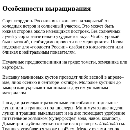
Особенности выращивания
Сорт «гордость России» высаживают на закрытый от
холодных ветров и солнечный участок. Это может быть
южная сторона около имеющихся построек. Без солнечных
лучей у сорта значительно ухудшается вкус. Чтобы урожай
был высокий, необходимо провести все мероприятия. Почва
подходит для «гордости России» слабая по кислотности или
близкая к нейтральным показателям.
Неудачные предшественники на гряде: томаты, земляника или
картофель.
Высадку малиновых кустов проводят либо весной в апреле–
мае, либо осенью в сентябре–октябре. Молодые кустики до
заморозков укрывают лапником и другим укрывным
материалом.
Посадки размещают различными способами: в отдельные
лунки или в траншею под шпалеры. Минимум за две недели
лунки и траншеи выкапывают и на дно помещают удобрение
питательное холмиком (суперфосфат, зола, навоз, компост).
Диаметр и глубина лунки готовится в размерах: 45х45х45 см.
Траншея углубляется также на 45 см. Между рядами лунок