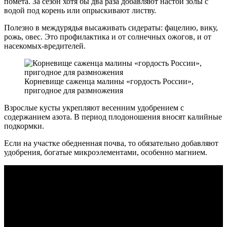
помета. За сезон хотя бы два раза добавляют настой золы с
водой под корень или опрыскивают листву.
Полезно в междурядья высаживать сидераты: фацелию, вику,
рожь, овес. Это профилактика и от солнечных ожогов, и от
насекомых-вредителей.
Корневище саженца малины «гордость России»,
пригодное для размножения
Взрослые кусты укрепляют весенним удобрением с
содержанием азота. В период плодоношения вносят калийные
подкормки.
Если на участке обедненная почва, то обязательно добавляют
удобрения, богатые микроэлементами, особенно магнием.