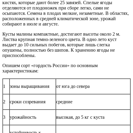
кистях, которые дают более 25 завязей. Спелые ягоды
отделяются от плодоножек при сборе легко, сами не
осыпаются. Семена в плодах мелкие, незаметные. В областях,
расположенных в средней климатической зоне, урожай
собирают в июле и августе.
Кусты малины компактные, достигают высоты около 2 м.
Листва крупная темно-зеленого цвета. В одно лето куст
выдает до 10 сильных побегов, которые лишь слегка
опушены, полностью без шипов. К хранению ягоды не
приспособлены.
Опишем сорт «гордость России» по основным
характеристикам:
1
зоны выращивания
от юга до севера
2
сроки созревания
средние
3
урожайность
высокая, до 5 кг с куста
устойчивость к