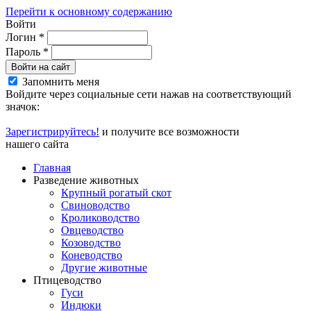
Перейти к основному содержанию
Войти
Логин
*
Пароль
*
Войти на сайт
Запомнить меня
Войдите через социальные сети нажав на соответствующий
значок:
Зарегистрируйтесь!
и получите все возможности
нашего сайта
Главная
Разведение животных
Крупный рогатый скот
Свиноводство
Кролиководство
Овцеводство
Козоводство
Коневодство
Другие животные
Птицеводство
Гуси
Индюки