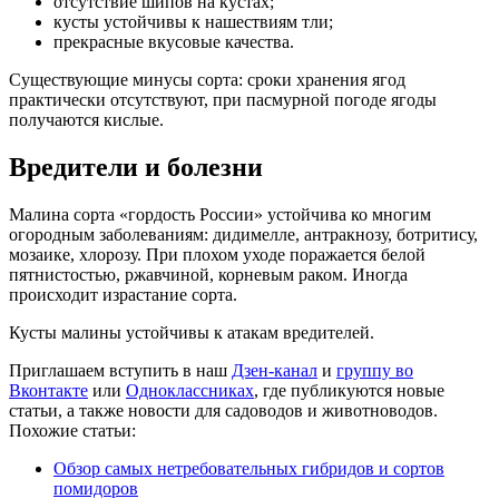
отсутствие шипов на кустах;
кусты устойчивы к нашествиям тли;
прекрасные вкусовые качества.
Существующие минусы сорта: сроки хранения ягод
практически отсутствуют, при пасмурной погоде ягоды
получаются кислые.
Вредители и болезни
Малина сорта «гордость России» устойчива ко многим
огородным заболеваниям: дидимелле, антракнозу, ботритису,
мозаике, хлорозу. При плохом уходе поражается белой
пятнистостью, ржавчиной, корневым раком. Иногда
происходит израстание сорта.
Кусты малины устойчивы к атакам вредителей.
Приглашаем вступить в наш
Дзен-канал
и
группу во
Вконтакте
или
Одноклассниках
, где публикуются новые
статьи, а также новости для садоводов и животноводов.
Похожие статьи:
Обзор самых нетребовательных гибридов и сортов
помидоров