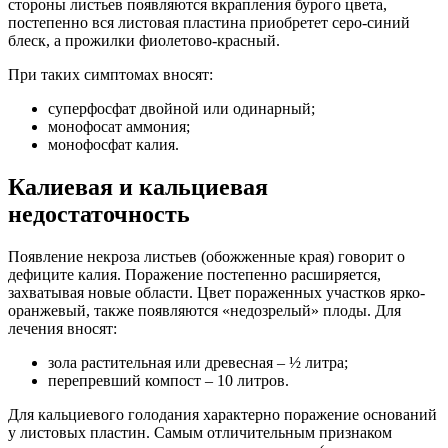
стороны листьев появляются вкрапления бурого цвета,
постепенно вся листовая пластина приобретет серо-синий
блеск, а прожилки фиолетово-красный.
При таких симптомах вносят:
суперфосфат двойной или одинарный;
монофосат аммония;
монофосфат калия.
Калиевая и кальциевая
недостаточность
Появление некроза листьев (обожженные края) говорит о
дефиците калия. Поражение постепенно расширяется,
захватывая новые области. Цвет пораженных участков ярко-
оранжевый, также появляются «недозрелый» плоды. Для
лечения вносят:
зола растительная или древесная – ½ литра;
перепревший компост – 10 литров.
Для кальциевого голодания характерно поражение оснований
у листовых пластин. Самым отличительным признаком