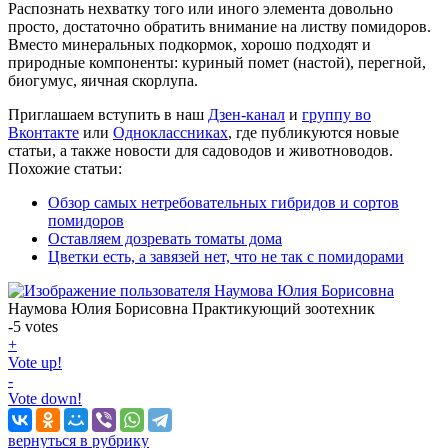
Распознать нехватку того или иного элемента довольно
просто, достаточно обратить внимание на листву помидоров.
Вместо минеральных подкормок, хорошо подходят и
природные компоненты: куриный помет (настой), перегной,
биогумус, яичная скорлупа.
Приглашаем вступить в наш
Дзен-канал
и
группу во
Вконтакте
или
Одноклассниках
, где публикуются новые
статьи, а также новости для садоводов и животноводов.
Похожие статьи:
Обзор самых нетребовательных гибридов и сортов
помидоров
Оставляем дозревать томаты дома
Цветки есть, а завязей нет, что не так с помидорами
Наумова Юлия Борисовна
Практикующий зоотехник
-5
votes
+
Vote up!
-
Vote down!
вернуться в рубрику