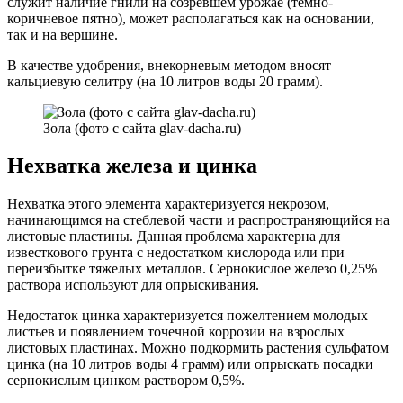
служит наличие гнили на созревшем урожае (темно-
коричневое пятно), может располагаться как на основании,
так и на вершине.
В качестве удобрения, внекорневым методом вносят
кальциевую селитру (на 10 литров воды 20 грамм).
Зола (фото с сайта glav-dacha.ru)
Нехватка железа и цинка
Нехватка этого элемента характеризуется некрозом,
начинающимся на стеблевой части и распространяющийся на
листовые пластины. Данная проблема характерна для
известкового грунта с недостатком кислорода или при
переизбытке тяжелых металлов. Сернокислое железо 0,25%
раствора используют для опрыскивания.
Недостаток цинка характеризуется пожелтением молодых
листьев и появлением точечной коррозии на взрослых
листовых пластинах. Можно подкормить растения сульфатом
цинка (на 10 литров воды 4 грамм) или опрыскать посадки
сернокислым цинком раствором 0,5%.