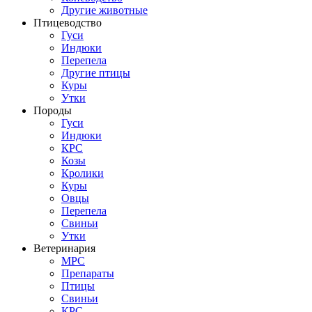
Другие животные
Птицеводство
Гуси
Индюки
Перепела
Другие птицы
Куры
Утки
Породы
Гуси
Индюки
КРС
Козы
Кролики
Куры
Овцы
Перепела
Свиньи
Утки
Ветеринария
МРС
Препараты
Птицы
Свиньи
КРС