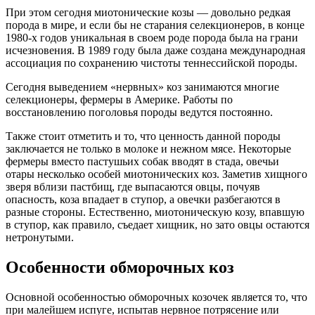
При этом сегодня миотонические козы — довольно редкая
порода в мире, и если бы не старания селекционеров, в конце
1980-х годов уникальная в своем роде порода была на грани
исчезновения. В 1989 году была даже создана международная
ассоциация по сохранению чистоты теннессийской породы.
Сегодня выведением «нервных» коз занимаются многие
селекционеры, фермеры в Америке. Работы по
восстановлению поголовья породы ведутся постоянно.
Также стоит отметить и то, что ценность данной породы
заключается не только в молоке и нежном мясе. Некоторые
фермеры вместо пастушьих собак вводят в стада, овечьи
отары несколько особей миотонических коз. Заметив хищного
зверя вблизи пастбищ, где выпасаются овцы, почуяв
опасность, коза впадает в ступор, а овечки разбегаются в
разные стороны. Естественно, миотоническую козу, впавшую
в ступор, как правило, съедает хищник, но зато овцы остаются
нетронутыми.
Особенности обморочных коз
Основной особенностью обморочных козочек является то, что
при малейшем испуге, испытав нервное потрясение или