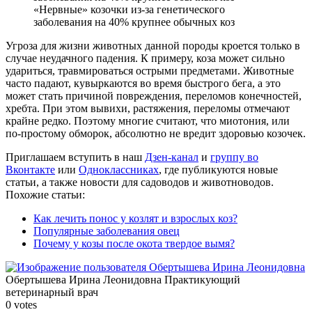
«Нервные» козочки из-за генетического
заболевания на 40% крупнее обычных коз
Угроза для жизни животных данной породы кроется только в
случае неудачного падения. К примеру, коза может сильно
удариться, травмироваться острыми предметами. Животные
часто падают, кувыркаются во время быстрого бега, а это
может стать причиной повреждения, переломов конечностей,
хребта. При этом вывихи, растяжения, переломы отмечают
крайне редко. Поэтому многие считают, что миотония, или
по-простому обморок, абсолютно не вредит здоровью козочек.
Приглашаем вступить в наш
Дзен-канал
и
группу во
Вконтакте
или
Одноклассниках
, где публикуются новые
статьи, а также новости для садоводов и животноводов.
Похожие статьи:
Как лечить понос у козлят и взрослых коз?
Популярные заболевания овец
Почему у козы после окота твердое вымя?
Обертышева Ирина Леонидовна
Практикующий
ветеринарный врач
0
votes