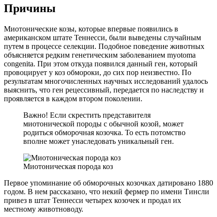
Причины
Миотонические козы, которые впервые появились в
американском штате Теннесси, были выведены случайным
путем в процессе селекции. Подобное поведение животных
объясняется редким генетическим заболеванием myotoma
congenita. При этом откуда появился данный ген, который
провоцирует у коз обмороки, до сих пор неизвестно. По
результатам многочисленных научных исследований удалось
выяснить, что ген рецессивный, передается по наследству и
проявляется в каждом втором поколении.
Важно! Если скрестить представителя
миотонической породы с обычной козой, может
родиться обморочная козочка. То есть потомство
вполне может унаследовать уникальный ген.
Миотоническая порода коз
Первое упоминание об обморочных козочках датировано 1880
годом. В нем рассказано, что некий фермер по имени Тинсли
привез в штат Теннесси четырех козочек и продал их
местному животноводу.