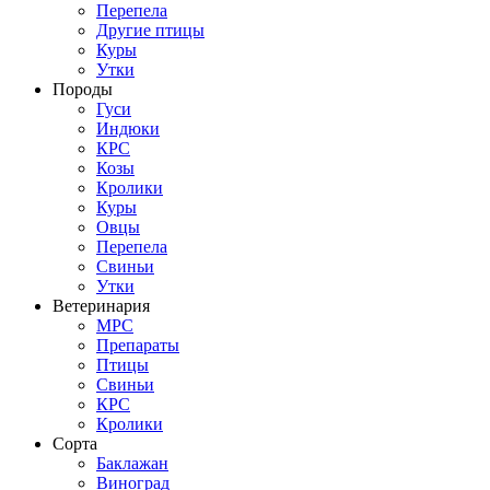
Перепела
Другие птицы
Куры
Утки
Породы
Гуси
Индюки
КРС
Козы
Кролики
Куры
Овцы
Перепела
Свиньи
Утки
Ветеринария
МРС
Препараты
Птицы
Свиньи
КРС
Кролики
Сорта
Баклажан
Виноград