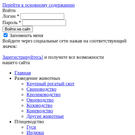
Перейти к основному содержанию
Войти
Логин
*
Пароль
*
Войти на сайт
Запомнить меня
Войдите через социальные сети нажав на соответствующий
значок:
Зарегистрируйтесь!
и получите все возможности
нашего сайта
Главная
Разведение животных
Крупный рогатый скот
Свиноводство
Кролиководство
Овцеводство
Козоводство
Коневодство
Другие животные
Птицеводство
Гуси
Индюки