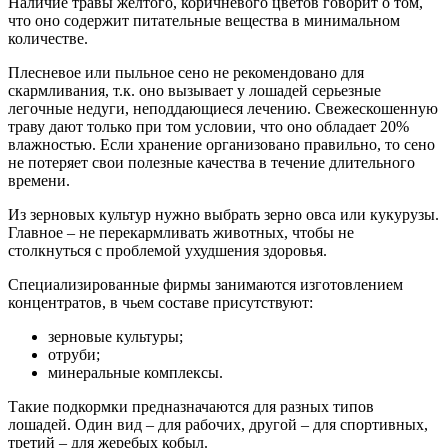
Наличие травы желтого, коричневого цветов говорит о том,
что оно содержит питательные вещества в минимальном
количестве.
Плесневое или пыльное сено не рекомендовано для
скармливания, т.к. оно вызывает у лошадей серьезные
легочные недуги, неподдающиеся лечению. Свежескошенную
траву дают только при том условии, что оно обладает 20%
влажностью. Если хранение организовано правильно, то сено
не потеряет свои полезные качества в течение длительного
времени.
Из зерновых культур нужно выбрать зерно овса или кукурузы.
Главное – не перекармливать животных, чтобы не
столкнуться с проблемой ухудшения здоровья.
Специализированные фирмы занимаются изготовлением
концентратов, в чьем составе присутствуют:
зерновые культуры;
отруби;
минеральные комплексы.
Такие подкормки предназначаются для разных типов
лошадей. Один вид – для рабочих, другой – для спортивных,
третий – для жеребых кобыл.