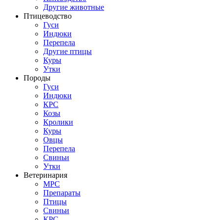
Другие животные
Птицеводство
Гуси
Индюки
Перепела
Другие птицы
Куры
Утки
Породы
Гуси
Индюки
КРС
Козы
Кролики
Куры
Овцы
Перепела
Свиньи
Утки
Ветеринария
МРС
Препараты
Птицы
Свиньи
КРС