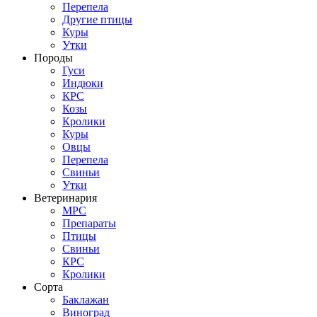
Перепела
Другие птицы
Куры
Утки
Породы
Гуси
Индюки
КРС
Козы
Кролики
Куры
Овцы
Перепела
Свиньи
Утки
Ветеринария
МРС
Препараты
Птицы
Свиньи
КРС
Кролики
Сорта
Баклажан
Виноград