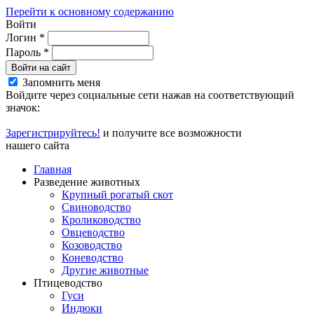
Перейти к основному содержанию
Войти
Логин
*
Пароль
*
Войти на сайт
Запомнить меня
Войдите через социальные сети нажав на соответствующий
значок:
Зарегистрируйтесь!
и получите все возможности
нашего сайта
Главная
Разведение животных
Крупный рогатый скот
Свиноводство
Кролиководство
Овцеводство
Козоводство
Коневодство
Другие животные
Птицеводство
Гуси
Индюки