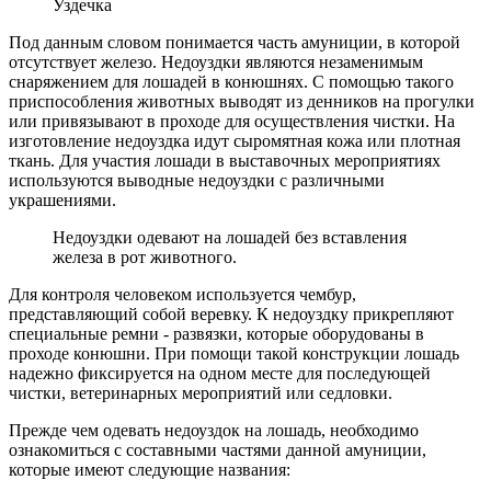
Уздечка
Под данным словом понимается часть амуниции, в которой
отсутствует железо. Недоуздки являются незаменимым
снаряжением для лошадей в конюшнях. С помощью такого
приспособления животных выводят из денников на прогулки
или привязывают в проходе для осуществления чистки. На
изготовление недоуздка идут сыромятная кожа или плотная
ткань. Для участия лошади в выставочных мероприятиях
используются выводные недоуздки с различными
украшениями.
Недоуздки одевают на лошадей без вставления
железа в рот животного.
Для контроля человеком используется чембур,
представляющий собой веревку. К недоуздку прикрепляют
специальные ремни - развязки, которые оборудованы в
проходе конюшни. При помощи такой конструкции лошадь
надежно фиксируется на одном месте для последующей
чистки, ветеринарных мероприятий или седловки.
Прежде чем одевать недоуздок на лошадь, необходимо
ознакомиться с составными частями данной амуниции,
которые имеют следующие названия: