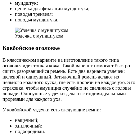
мундштук;
цепочка для фиксации мундштука;
поводья трензеля;
поводья мундштука.
Уздечка с мундштуком
Ковбойское оголовье
В классическом варианте на изготовление такого типа
оголовья идет тонкая кожа. Такой вариант помогает быстро
сшить разорвавшийся ремень. Есть два варианта уздечек:
щелевой и одноушный. Затылочный ремень делают из
цельного кожаного куска, где есть прорези на каждое ухо. Это
страховка, чтобы амуниция случайно не свалилась с головы
лошади. Одноушные уздечки делают с индивидуальными
прорезями для каждого уха.
У ковбойской уздечки есть следующие ремни:
нащечный;
затылочный;
подбородный.