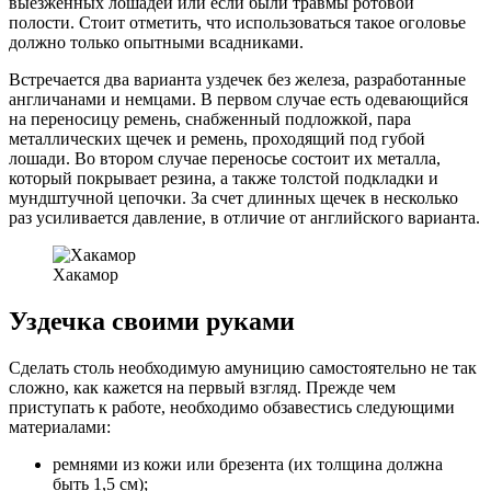
выезженных лошадей или если были травмы ротовой
полости. Стоит отметить, что использоваться такое оголовье
должно только опытными всадниками.
Встречается два варианта уздечек без железа, разработанные
англичанами и немцами. В первом случае есть одевающийся
на переносицу ремень, снабженный подложкой, пара
металлических щечек и ремень, проходящий под губой
лошади. Во втором случае переносье состоит их металла,
который покрывает резина, а также толстой подкладки и
мундштучной цепочки. За счет длинных щечек в несколько
раз усиливается давление, в отличие от английского варианта.
Хакамор
Уздечка своими руками
Сделать столь необходимую амуницию самостоятельно не так
сложно, как кажется на первый взгляд. Прежде чем
приступать к работе, необходимо обзавестись следующими
материалами:
ремнями из кожи или брезента (их толщина должна
быть 1,5 см);