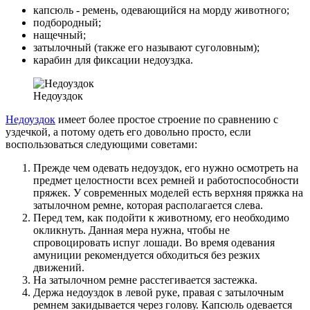
капсюль - ремень, одевающийся на морду животного;
подбородный;
нащечный;
затылочный (также его называют суголовным);
карабин для фиксации недоуздка.
Недоуздок
Недоуздок
имеет более простое строение по сравнению с
уздечкой, а потому одеть его довольно просто, если
воспользоваться следующими советами:
Прежде чем одевать недоуздок, его нужно осмотреть на
предмет целостности всех ремней и работоспособности
пряжек. У современных моделей есть верхняя пряжка на
затылочном ремне, которая располагается слева.
Перед тем, как подойти к животному, его необходимо
окликнуть. Данная мера нужна, чтобы не
спровоцировать испуг лошади. Во время одевания
амуниции рекомендуется обходиться без резких
движений.
На затылочном ремне расстегивается застежка.
Держа недоуздок в левой руке, правая с затылочным
ремнем закидывается через голову. Капсюль одевается