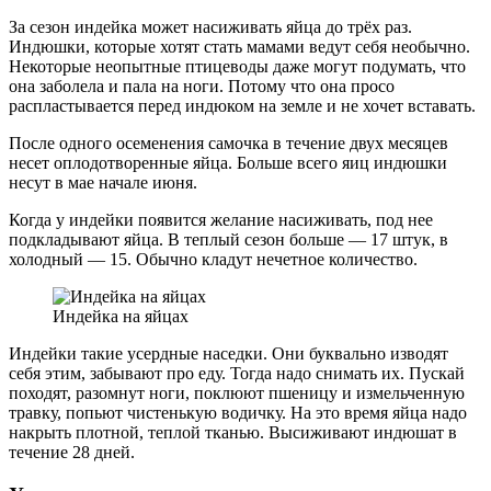
За сезон индейка может насиживать яйца до трёх раз.
Индюшки, которые хотят стать мамами ведут себя необычно.
Некоторые неопытные птицеводы даже могут подумать, что
она заболела и пала на ноги. Потому что она просо
распластывается перед индюком на земле и не хочет вставать.
После одного осеменения самочка в течение двух месяцев
несет оплодотворенные яйца. Больше всего яиц индюшки
несут в мае начале июня.
Когда у индейки появится желание насиживать, под нее
подкладывают яйца. В теплый сезон больше — 17 штук, в
холодный — 15. Обычно кладут нечетное количество.
Индейка на яйцах
Индейки такие усердные наседки. Они буквально изводят
себя этим, забывают про еду. Тогда надо снимать их. Пускай
походят, разомнут ноги, поклюют пшеницу и измельченную
травку, попьют чистенькую водичку. На это время яйца надо
накрыть плотной, теплой тканью. Высиживают индюшат в
течение 28 дней.