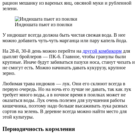
рацион мешанку из вареных яиц, овсяной муки и рубленной
зелени.
Индюшата пьют из поилки
У индюшат всегда должна быть чистая свежая вода. В нее
можно добавить чуть-чуть марганца или пару капель йода.
На 28-й, 30-й день можно перейти на
другой комбикорм
для
цыплят бройлеров — ПК-6. Главное, чтобы гранулы были
крупные. Иначе будут забиваться пазухи носа, станут чихать и
не смогут есть. Можно начинать давать кукурузу, крупное
зерно.
Любимая трава индюков — лук. Они его склюют всегда в
первую очередь. Но на ночь его лучше не давать, так как лук
требует много воды, а в ночное время в поилках может не
оказаться воды. Лук очень полезен для улучшения работы
кишечника, поэтому надо больше высаживать лука разных
сортов на зелень. В деревне всегда можно найти место для
этой культуры.
Периодичность кормления