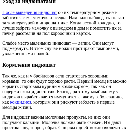
Уход за индюшатами
После выведения индюшат
об их температурном режиме
заботится сама мамочка-наседка. Нам надо наблюдать только
за температурой в индюшатнике. Когда весной холодно, то
лучше забрать мамочку с выводком в дом и поместить их за
печку, расстелив на пол коробочный картон.
Слабое место маленьких индюшат — лапки. Они могут
подмерзнуть. В этом случае ножки протирают тампонами,
увлажненными водкой.
Кормление индюшат
Так же, как и у бройлеров если стартовать хорошими
кормами, то они будут хорошо расти. Первый месяц их можно
кормить стартовым куриным комбикормом, так как он
содержит кокцидиостатик. Благодаря этому комбикорму у
индюков вырабатывается иммунитет к такому заболеванию,
как
кокцидиоз
, которым они рискуют заболеть в первые
месяцы жизни.
Для индюшат важны молочные продукты, из них они
получают кальций. Молочка должна быть свежей. Им дают
простоквашу, творог, обрат. С первых дней можно включать в