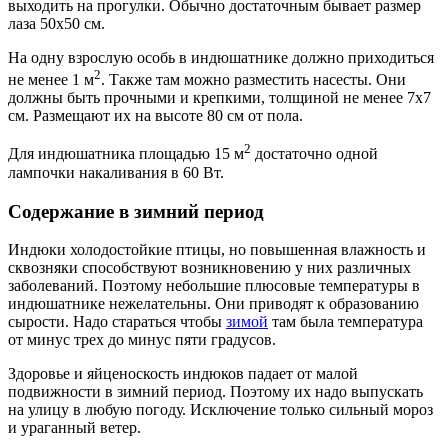
выходить на прогулки. Обычно достаточным бывает размер
лаза 50х50 см.
На одну взрослую особь в индюшатнике должно приходиться
2
не менее 1 м
. Также там можно разместить насесты. Они
должны быть прочными и крепкими, толщиной не менее 7х7
см. Размещают их на высоте 80 см от пола.
2
Для индюшатника площадью 15 м
достаточно одной
лампочки накаливания в 60 Вт.
Содержание в зимний период
Индюки холодостойкие птицы, но повышенная влажность и
сквозняки способствуют возникновению у них различных
заболеваний. Поэтому небольшие плюсовые температуры в
индюшатнике нежелательны. Они приводят к образованию
сырости. Надо стараться чтобы
зимой
там была температура
от минус трех до минус пяти градусов.
Здоровье и яйценоскость индюков падает от малой
подвижности в зимний период. Поэтому их надо выпускать
на улицу в любую погоду. Исключение только сильный мороз
и ураганный ветер.