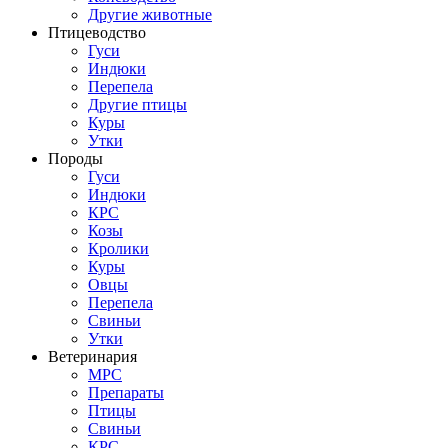
Другие животные
Птицеводство
Гуси
Индюки
Перепела
Другие птицы
Куры
Утки
Породы
Гуси
Индюки
КРС
Козы
Кролики
Куры
Овцы
Перепела
Свиньи
Утки
Ветеринария
МРС
Препараты
Птицы
Свиньи
КРС