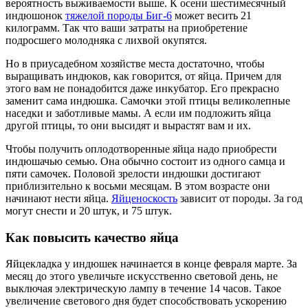
вероятность выживаемости выше. К осени шестимесячный
индюшонок
тяжелой породы Биг-6
может весить 21
килограмм. Так что ваши затраты на приобретение
подросшего молодняка с лихвой окупятся.
Но в приусадебном хозяйстве места достаточно, чтобы
выращивать индюков, как говорится, от яйца. Причем для
этого вам не понадобится даже инкубатор. Его прекрасно
заменит сама индюшка. Самочки этой птицы великолепные
наседки и заботливые мамы. А если им подложить яйца
другой птицы, то они высидят и вырастят вам и их.
Чтобы получить оплодотворенные яйца надо приобрести
индюшачью семью. Она обычно состоит из одного самца и
пяти самочек. Половой зрелости индюшки достигают
приблизительно к восьми месяцам. В этом возрасте они
начинают нести яйца.
Яйценоскость
зависит от породы. За год
могут снести и 20 штук, и 75 штук.
Как повысить качество яйца
Яйцекладка у индюшек начинается в конце февраля марте. За
месяц до этого увеличьте искусственно световой день, не
выключая электрическую лампу в течение 14 часов. Такое
увеличение светового дня будет способствовать ускорению