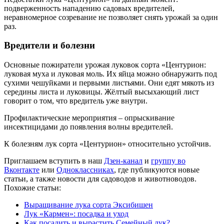
подверженность нападению садовых вредителей,
неравномерное созревание не позволяет снять урожай за один
раз.
Вредители и болезни
Основные пожиратели урожая луковок сорта «Центурион:
луковая муха и луковая моль. Их яйца можно обнаружить под
сухими чешуйками и первыми листьями. Они едят мякоть из
середины листа и луковицы. Жёлтый высыхающий лист
говорит о том, что вредитель уже внутри.
Профилактические мероприятия – опрыскивание
инсектицидами до появления волны вредителей.
К болезням лук сорта «Центурион» относительно устойчив.
Приглашаем вступить в наш
Дзен-канал
и
группу во
Вконтакте
или
Одноклассниках
, где публикуются новые
статьи, а также новости для садоводов и животноводов.
Похожие статьи:
Выращивание лука сорта Эксибишен
Лук «Кармен»: посадка и уход
Как посадить и вырастить Семейный лук?