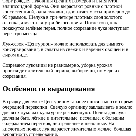
Сорт рождает луковицы средних размеров и вытянутой
эллипсоидной формы. Они вырастают ровные с плотной
консистенцией, одна луковица достигает массы примерно до
95 граммов. Шелуха в три-четыре плотных слоя золотого
оттенка, а мякоть внутри белого цвета. После того, как
покажутся зелёные перья, полное созревание лука наступает
через три месяца.
Лук-севок «Центурион» можно использовать для зимнего
консервирования, в салаты из свежих и варёных овощей и в
сыром виде.
Созревают луковицы не равномерно, уборка урожая
происходит длительный период, выборочно, по мере их
созревания.
Особенности выращивания
В грядку для лука «Центурион» заранее вносят навоз во время
очередной перекопки. Свежую органику закладывать в землю
для всех луковых культур не рекомендуют. Почвы для лука
должны быть лёгкие и питательные, песчаные, с большим
содержанием перегноя, нейтральные и щелочные. На
кислотных почвах лук вырастет значительно мельче, большая
вероятность стрелкования.