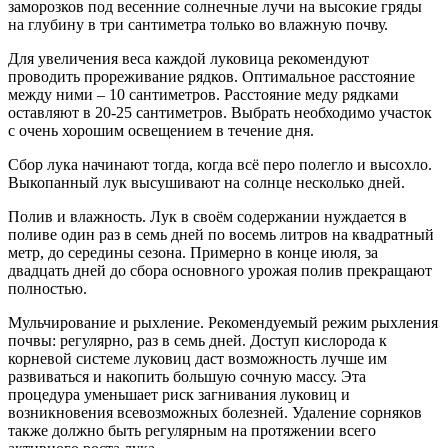
заморозков под весенние солнечные лучи на высокие гряды
на глубину в три сантиметра только во влажную почву.
Для увеличения веса каждой луковица рекомендуют
проводить прореживание рядков. Оптимальное расстояние
между ними – 10 сантиметров. Расстояние меду рядками
оставляют в 20-25 сантиметров. Выбрать необходимо участок
с очень хорошим освещением в течение дня.
Сбор лука начинают тогда, когда всё перо полегло и высохло.
Выкопанный лук высушивают на солнце несколько дней.
Полив и влажность. Лук в своём содержании нуждается в
поливе один раз в семь дней по восемь литров на квадратный
метр, до середины сезона. Примерно в конце июля, за
двадцать дней до сбора основного урожая полив прекращают
полностью.
Мульчирование и рыхление. Рекомендуемый режим рыхления
почвы: регулярно, раз в семь дней. Доступ кислорода к
корневой системе луковиц даст возможность лучше им
развиваться и накопить большую сочную массу. Эта
процедура уменьшает риск загнивания луковиц и
возникновения всевозможных болезней. Удаление сорняков
также должно быть регулярным на протяжении всего