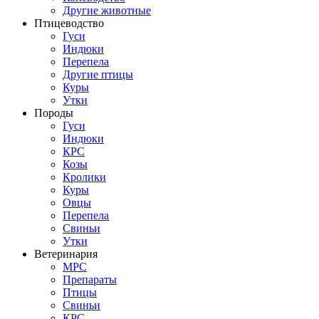
Другие животные
Птицеводство
Гуси
Индюки
Перепела
Другие птицы
Куры
Утки
Породы
Гуси
Индюки
КРС
Козы
Кролики
Куры
Овцы
Перепела
Свиньи
Утки
Ветеринария
МРС
Препараты
Птицы
Свиньи
КРС