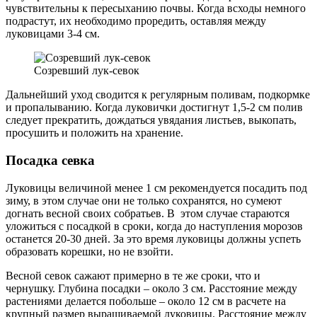
чувствительны к пересыханию почвы. Когда всходы немного
подрастут, их необходимо проредить, оставляя между
луковицами 3-4 см.
Созревший лук-севок
Дальнейший уход сводится к регулярным поливам, подкормке
и пропалыванию. Когда луковички достигнут 1,5-2 см полив
следует прекратить, дождаться увядания листьев, выкопать,
просушить и положить на хранение.
Посадка севка
Луковицы величиной менее 1 см рекомендуется посадить под
зиму, в этом случае они не только сохранятся, но сумеют
догнать весной своих собратьев. В этом случае стараются
уложиться с посадкой в сроки, когда до наступления морозов
останется 20-30 дней. За это время луковицы должны успеть
образовать корешки, но не взойти.
Весной севок сажают примерно в те же сроки, что и
чернушку. Глубина посадки – около 3 см. Расстояние между
растениями делается побольше – около 12 см в расчете на
крупный размер выращиваемой луковицы. Расстояние между