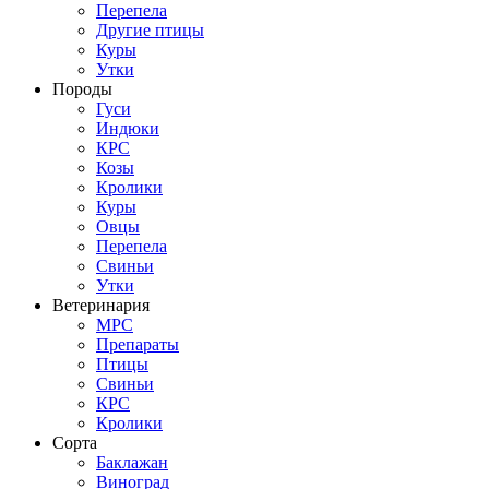
Перепела
Другие птицы
Куры
Утки
Породы
Гуси
Индюки
КРС
Козы
Кролики
Куры
Овцы
Перепела
Свиньи
Утки
Ветеринария
МРС
Препараты
Птицы
Свиньи
КРС
Кролики
Сорта
Баклажан
Виноград