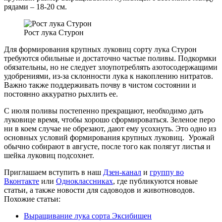
рядами – 18-20 см.
Рост лука Стурон
Для формирования крупных луковиц сорту лука Стурон
требуются обильные и достаточно частые поливы. Подкормки
обязательны, но не следует злоупотреблять азотосодержащими
удобрениями, из-за склонности лука к накоплению нитратов.
Важно также поддерживать почву в чистом состоянии и
постоянно аккуратно рыхлить ее.
С июля поливы постепенно прекращают, необходимо дать
луковице время, чтобы хорошо сформироваться. Зеленое перо
ни в коем случае не обрезают, дают ему усохнуть. Это одно из
основных условий формирования крупных луковиц. Урожай
обычно собирают в августе, после того как полягут листья и
шейка луковиц подсохнет.
Приглашаем вступить в наш
Дзен-канал
и
группу во
Вконтакте
или
Одноклассниках
, где публикуются новые
статьи, а также новости для садоводов и животноводов.
Похожие статьи:
Выращивание лука сорта Эксибишен