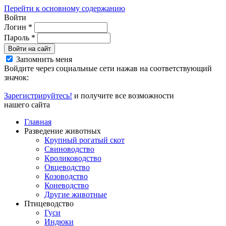
Перейти к основному содержанию
Войти
Логин
*
Пароль
*
Войти на сайт
Запомнить меня
Войдите через социальные сети нажав на соответствующий
значок:
Зарегистрируйтесь!
и получите все возможности
нашего сайта
Главная
Разведение животных
Крупный рогатый скот
Свиноводство
Кролиководство
Овцеводство
Козоводство
Коневодство
Другие животные
Птицеводство
Гуси
Индюки