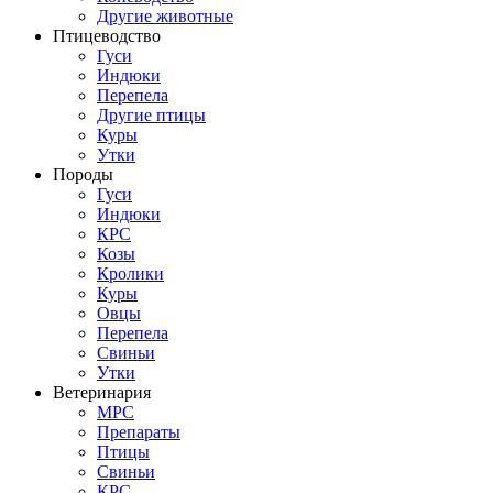
Другие животные
Птицеводство
Гуси
Индюки
Перепела
Другие птицы
Куры
Утки
Породы
Гуси
Индюки
КРС
Козы
Кролики
Куры
Овцы
Перепела
Свиньи
Утки
Ветеринария
МРС
Препараты
Птицы
Свиньи
КРС