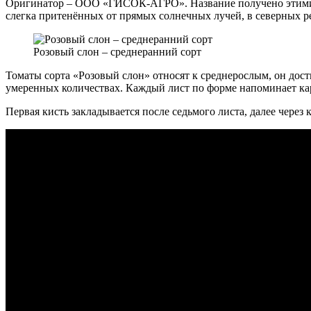
Оригинатор – ООО «ГИСОК-АГРО». Название получено этими т
слегка притенённых от прямых солнечных лучей, в северных р
Розовый слон – среднеранний сорт
Томаты сорта «Розовый слон» относят к среднерослым, он дост
умеренных количествах. Каждый лист по форме напоминает ка
Первая кисть закладывается после седьмого листа, далее через 