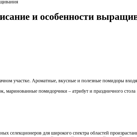
ащивания
писание и особенности выращи
дачном участке. Ароматные, вкусные и полезные помидоры вход
ок, маринованные помидорчики – атрибут и праздничного стола
ных селекционеров для широкого спектра областей произрастани