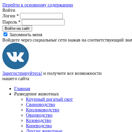
Перейти к основному содержанию
Войти
Логин
*
Пароль
*
Войти на сайт
Запомнить меня
Войдите через социальные сети нажав на соответствующий зна
Зарегистрируйтесь!
и получите все возможности
нашего сайта
Главная
Разведение животных
Крупный рогатый скот
Свиноводство
Кролиководство
Овцеводство
Козоводство
Коневодство
Другие животные