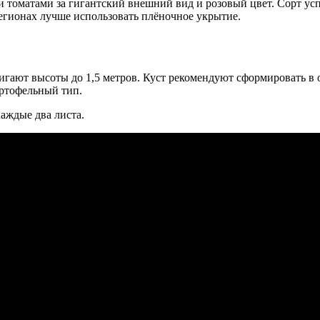
оматами за гигантский внешний вид и розовый цвет. Сорт усп
егионах лучше использовать плёночное укрытие.
игают высоты до 1,5 метров. Куст рекомендуют сформировать в о
ртофельный тип.
каждые два листа.