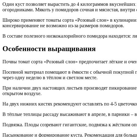
Один куст позволяет вырастить до 4 килограммов вкуснейших 
огородниками. Мякоть у помидоров сочная и мясистая, внутри
Широко применяют томаты сорта «Розовый слон» в кулинарии: в
консервирование не возможно из-за размеров помидоров.
В составе полезного низкокалорийного помидора находится: лик
Особенности выращивания
Почвы томат сорта «Розовый слон» предпочитает лёгкие и оче
Посевной материал помещают в ёмкости с обычной покупной по
через одну неделю в тёплом и светлом месте.
При наличии двух настоящих листьев производят пикирование р
открытом воздухе.
На двух нижних кистях рекомендуют оставлять по 4-5 цветочко
В тёплые теплицы рассаду высаживают в апреле, в парники – в 
Подвязка. Плоды созревают гигантские, подвязка к жёстким оп
Пасынкование и формирование куста. Рекомендация для большег