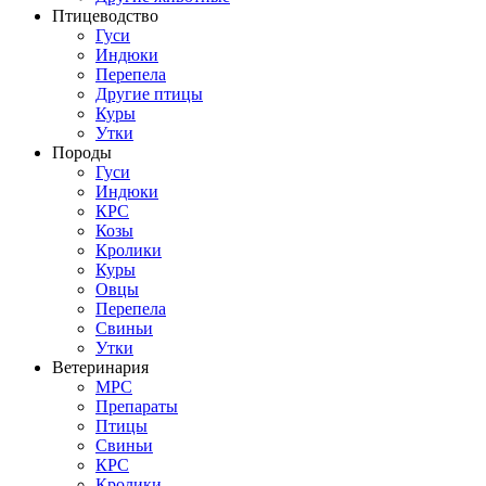
Птицеводство
Гуси
Индюки
Перепела
Другие птицы
Куры
Утки
Породы
Гуси
Индюки
КРС
Козы
Кролики
Куры
Овцы
Перепела
Свиньи
Утки
Ветеринария
МРС
Препараты
Птицы
Свиньи
КРС
Кролики