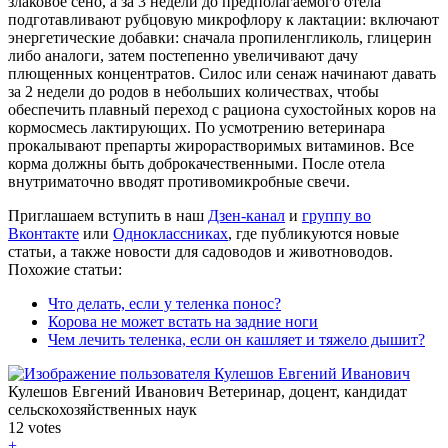
злаковое сено, а за 3 недели до предполагаемого отела
подготавливают рубцовую микрофлору к лактации: включают
энергетические добавки: сначала пропиленгликоль, глицерин
либо аналоги, затем постепенно увеличивают дачу
плющенных концентратов. Силос или сенаж начинают давать
за 2 недели до родов в небольших количествах, чтобы
обеспечить плавный переход с рациона сухостойных коров на
кормосмесь лактирующих. По усмотрению ветеринара
прокалывают препарты жирорастворимых витаминов. Все
корма должны быть доброкачественными. После отела
внутриматочно вводят противомикробные свечи.
Приглашаем вступить в наш
Дзен-канал
и
группу во
Вконтакте
или
Одноклассниках
, где публикуются новые
статьи, а также новости для садоводов и животноводов.
Похожие статьи:
Что делать, если у теленка понос?
Корова не может встать на задние ноги
Чем лечить теленка, если он кашляет и тяжело дышит?
Кулешов Евгений Иванович
Ветеринар, доцент, кандидат
сельскохозяйственных наук
12
votes
+