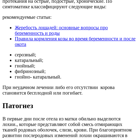
протекания на острые, подострые, хронические. По
симтоматике классифицируют следующие виды:
рекомендуемые статьи:
Жеребость лошадей: основные вопросы про
беременность и роды
Правила кормления козы во время беременности и после
окота
серозный;
катаральный;
гнойный;
фибринозный;
гнойно- катаральный.
При неудачном лечении либо его отсутствии корова
становится бесплодной или погибает.
Патогнез
В первые дни после отела из матки обильно выделются
лохии., которые представляют собой смесь отмирающих
тканей родовых оболочек, слизи, крови. При благоприятном
развитии послеродовых изменений лохии окрашиваются в