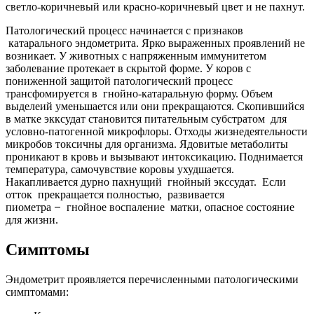
светло-коричневый или красно-коричневый цвет и не пахнут.
Патологический процесс начинается с признаков
катарального эндометрита. Ярко выраженных проявлений не
возникает. У животных с напряженным иммунитетом
заболевание протекает в скрытой форме. У коров с
пониженной защитой патологический процесс
трансфомируется в гнойно-катаральную форму. Объем
выделеий уменьшается или они прекращаются. Скопившийся
в матке экксудат становится питательным субстратом для
условно-патогенной микрофлоры. Отходы жизнедеятельности
микробов токсичны для организма. Ядовитые метаболиты
проникают в кровь и вызывают интоксикацию. Поднимается
температура, самочувствие коровы ухудшается.
Накапливается дурно пахнущий гнойный экссудат. Если
отток прекращается полностью, развивается
пиометра
гнойное воспаление матки, опасное состояние
—
для жизни.
Симптомы
Эндометрит проявляется перечисленными патологическими
симптомами: