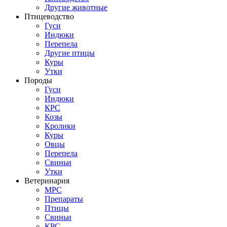
Другие животные
Птицеводство
Гуси
Индюки
Перепела
Другие птицы
Куры
Утки
Породы
Гуси
Индюки
КРС
Козы
Кролики
Куры
Овцы
Перепела
Свиньи
Утки
Ветеринария
МРС
Препараты
Птицы
Свиньи
КРС