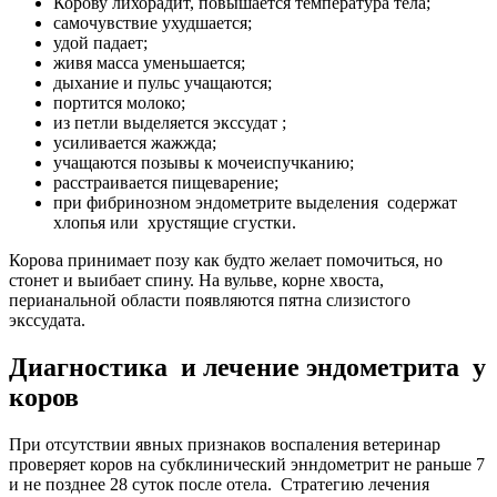
Корову лихорадит, повышается температура тела;
самочувствие ухудшается;
удой падает;
живя масса уменьшается;
дыхание и пульс учащаются;
портится молоко;
из петли выделяется экссудат ;
усиливается жажжда;
учащаются позывы к мочеиспучканию;
расстраивается пищеварение;
при фибринозном эндометрите выделения содержат
хлопья или хрустящие сгустки.
Корова принимает позу как будто желает помочиться, но
стонет и выибает спину. На вульве, корне хвоста,
перианальной области появляются пятна слизистого
экссудата.
Диагностика и лечение эндометрита у
коров
При отсутствии явных признаков воспаления ветеринар
проверяет коров на субклинический энндометрит не раньше 7
и не позднее 28 суток после отела. Стратегию лечения