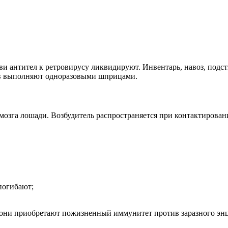
и антител к ретровирусу ликвидируют. Инвентарь, навоз, подст
ов выполняют одноразовыми шприцами.
 мозга лошади. Возбудитель распространяется при контактирова
 погибают;
кони приобретают пожизненный иммунитет против заразного эн