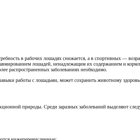
ебность в рабочих лошадях снижается, а в спортивных — возрас
вмированием лошадей, ненадлежащим их содержанием и кормлени
олее распространенных заболеваниях необходимо.
авыки работы с лошадьми, может сохранить животному здоровь
екционной природы. Среди заразных заболеваний выделяют сле
аются нижеперечисленные: