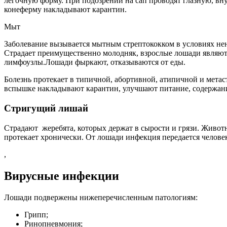
легочную форму. При подозрении на сап проводят глазную, в
конеферму накладывают карантин.
Мыт
Заболевание вызывается мытным стрептококком в условиях не
Страдает преимущественно молодняк, взрослые лошади являют
лимфоузлы.Лошади фыркают, отказываются от еды.
Болезнь протекает в типичной, абортивной, атипичной и мета
вспышке накладывают карантин, улучшают питание, содержан
Стригущий лишай
Страдают жеребята, которых держат в сырости и грязи. Животн
протекает хронически. От лошади инфекция передается челов
,
Вирусные инфекции
Лошади подвержены нижеперечисленным патологиям:
Грипп;
Ринопневмония;