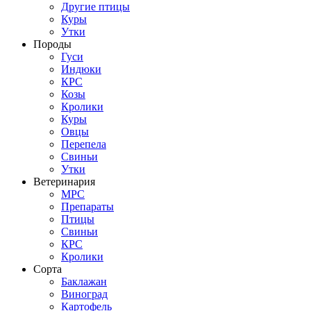
Другие птицы
Куры
Утки
Породы
Гуси
Индюки
КРС
Козы
Кролики
Куры
Овцы
Перепела
Свиньи
Утки
Ветеринария
МРС
Препараты
Птицы
Свиньи
КРС
Кролики
Сорта
Баклажан
Виноград
Картофель