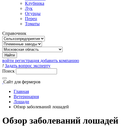
Клубника
Лук
Огурцы
Перец
Томаты
Справочник
войти
регистрация
добавить компанию
!
Задать вопрос эксперту
Поиск
Сайт
для фермеров
Главная
Ветеринария
Лошади
Обзор заболеваний лошадей
Обзор заболеваний лошадей