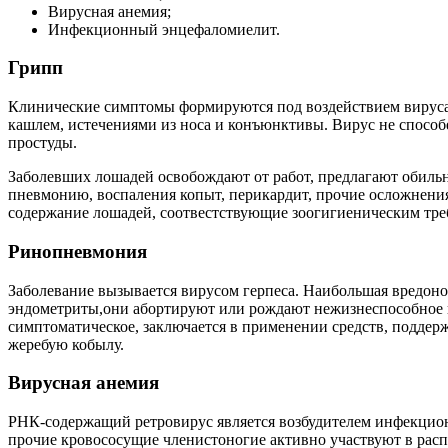
Вирусная анемия;
Инфекционный энцефаломиелит.
Грипп
Клинические симптомы формируются под воздействием вируса 
кашлем, истечениями из носа и конъюнктивы. Вирус не способе
простуды.
Заболевших лошадей освобождают от работ, предлагают обиль
пневмонию, воспаления копыт, перикардит, прочие осложнени
содержание лошадей, соотвестствующие зоогигиеническим тре
Ринопневмония
Заболевание вызывается вирусом герпеса. Наибольшая вредоно
эндометриты,они абортируют или рождают нежизнеспособное 
симптоматическое, заключается в применении средств, поддер
жеребую кобылу.
Вирусная анемия
РНК-содержащий ретровирус является возбудителем инфекционн
прочие кровососущие членистоногие активно участвуют в рас