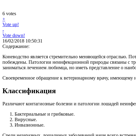
6
votes
+
Vote up!
-
Vote down!
16/02/2018 10:50:31
Содержание:
Коневодство является стремительно меняющейся отраслью. Потр
побеждены. Патологии неинфекционной природы связаны с тра
заниматься лечением любимца, но иметь представление о наиб
Своевременное обращение к ветеринарному врачу, имеющему н
Классификация
Различают контагиозные болезни и патологии лошадей неинф
Бактериальные и грибковые.
Вирусные.
Инвазионные.
Среди незаразных лошадиных заболеваний чаще всего встреч