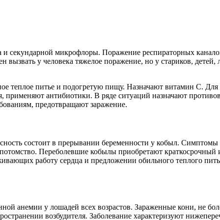
и секундарной микрофлоры. Поражение респираторных каналов 
н вызвать у человека тяжелое поражение, но у стариков, детей
ное теплое питье и подогретую пищу. Назначают витамин С. Для
я, применяют антибиотики. В ряде ситуаций назначают противов
бованиям, предотвращают заражение.
сность состоит в прерывании беременности у кобыл. Симптомы 
потомство. Переболевшие кобылы приобретают краткосрочный и
живающих работу сердца и предложении обильного теплого пить
ой анемии у лошадей всех возрастов. Зараженные кони, не бол
пространении возбудителя. Заболевание характеризуют нижепер