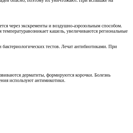
адей опасно, поэтому их уничтожают. При вспышке на
ется через экскременты и воздушно-аэрозольным способом.
 температуравозникает кашель, увеличиваются региональные
и бактериологических тестов. Лечат антибиотиками. При
развиваются дерматиты, формируются корочки. Болезнь
ения используют антимикотики.