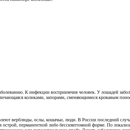
аболеванию. К инфекции восприимчив человек. У лошадей забол
тличающаяся коликами, запорами, сменяющимися кровавым поно
леют верблюды, ослы, кошачьи, люди. В России последний случа
 в острой, перманентной либо бессимптомной форме. По локали