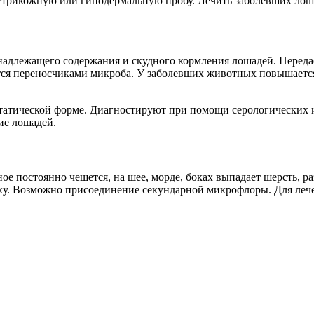
нутрикожную или гиподермальную пробу. Лечить заболевших лош
надлежащего содержания и скудного кормления лошадей. Переда
ся переносчиками микроба. У заболевших животных повышается
статической форме. Диагностируют при помощи серологических 
ие лошадей.
ое постоянно чешется, на шее, морде, боках выпадает шерсть, 
еку. Возможно присоединение секундарной микрофлоры. Для леч