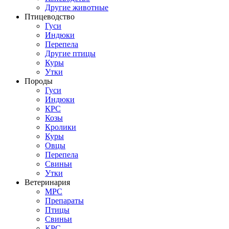
Другие животные
Птицеводство
Гуси
Индюки
Перепела
Другие птицы
Куры
Утки
Породы
Гуси
Индюки
КРС
Козы
Кролики
Куры
Овцы
Перепела
Свиньи
Утки
Ветеринария
МРС
Препараты
Птицы
Свиньи
КРС