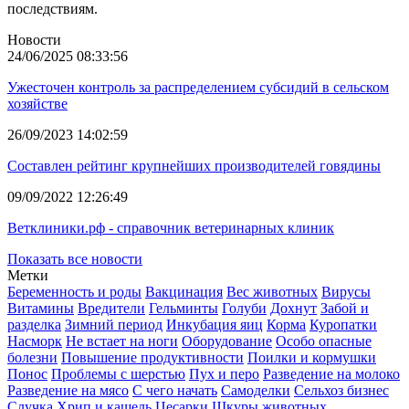
последствиям.
Новости
24/06/2025 08:33:56
Ужесточен контроль за распределением субсидий в сельском
хозяйстве
26/09/2023 14:02:59
Составлен рейтинг крупнейших производителей говядины
09/09/2022 12:26:49
Ветклиники.рф - справочник ветеринарных клиник
Показать все новости
Метки
Беременность и роды
Вакцинация
Вес животных
Вирусы
Витамины
Вредители
Гельминты
Голуби
Дохнут
Забой и
разделка
Зимний период
Инкубация яиц
Корма
Куропатки
Насморк
Не встает на ноги
Оборудование
Особо опасные
болезни
Повышение продуктивности
Поилки и кормушки
Понос
Проблемы с шерстью
Пух и перо
Разведение на молоко
Разведение на мясо
С чего начать
Самоделки
Сельхоз бизнес
Случка
Хрип и кашель
Цесарки
Шкуры животных