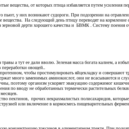
тые вещества, от которых птица избавляется путем усиления пе
 пьют, у них возникают судороги. При подозрении на отравлени
ные вещества. На следующий день птицу переводят на кормлени
з зерновой дерти хорошего качества и БВМК . Систему поения
 травы а тут ее дали вволю. Зеленая масса богата калием, а из
 переработки овощей..
отеином, чтобы простимулировать яйцекладку и совершают тро
держат много заменимых аминокислот, они не всасываются и сл
чны, поэтому организм ускоряет эвакуацию содержимог кишечн
ения по вводу не обработанных термически растительных белквы
месяцев.
тво пектинов, прочих некрахмалистых полисахаридов, которые
кструзией или включение в кормосмесь пищеварительных фермен
сокую концентрацию токсинов в алиментарном тракте. При подо