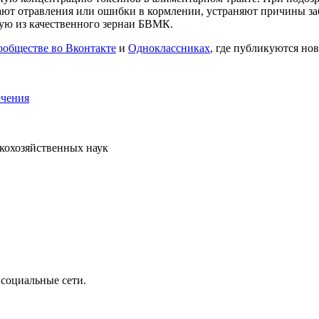
т отравления или ошибки в кормлении, устраняют причины забо
ную из качественного зернаи БВМК.
ообществе во Вконтакте
и
Одноклассниках
, где публикуются нов
ечения
скохозяйственных наук
 социальные сети.