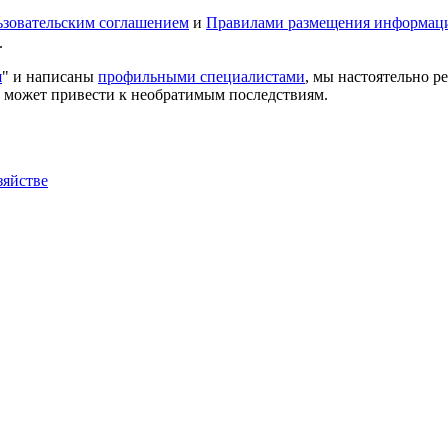
зовательским соглашением
и
Правилами размещения информац
.
я
" и написаны
профильными специалистами
, мы настоятельно 
е может привести к необратимым последствиям.
зяйстве