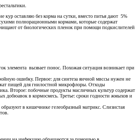
рестальтики.
е кур оставляю без корма на сутки, вместо питья дают 5%
е сухими полнорационными кормами, которые содержат
 очищают от биологических пленок при помощи подкислителей
быток элемента вызвает понос. Похожая ситуация возникает при
йную ошибку. Первое: для синтеза яичной мвссы нужен не
ужат пищей для гнилостной микрофлоры. Отходы
ика. Второе: побочные продукты масличных культур содержат
х добюавок в кормосмесь. Третье: сроки годности жмыхов и
 образуют в кишечнике гелеобразный матрикс. Слизистая
тов.
зрении на инфекцию обращаются за помощью в