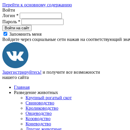
Перейти к основному содержанию
Войти
Логин
*
Пароль
*
Войти на сайт
Запомнить меня
Войдите через социальные сети нажав на соответствующий зна
Зарегистрируйтесь!
и получите все возможности
нашего сайта
Главная
Разведение животных
Крупный рогатый скот
Свиноводство
Кролиководство
Овцеводство
Козоводство
Коневодство
Другие животные