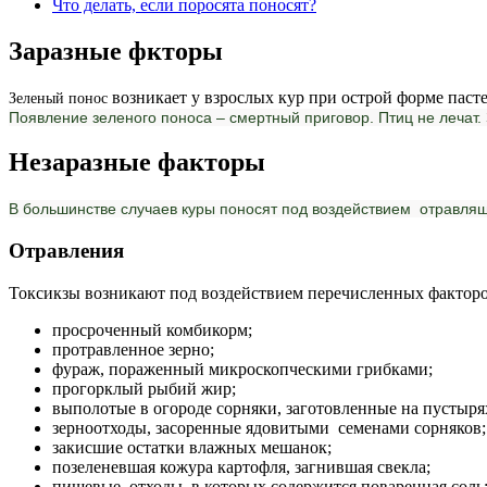
Что делать, если поросята поносят?
Заразные фкторы
возникает у взрослых кур при острой форме паст
Зеленый понос
Появление зеленого поноса – смертный приговор. Птиц не лечат
Незаразные факторы
В большинстве случаев куры поносят под воздействием отравля
Отравления
Токсикзы возникают под воздействием перечисленных факторо
просроченный комбикорм;
протравленное зерно;
фураж, пораженный микроскопческими грибками;
прогорклый рыбий жир;
выполотые в огороде сорняки, заготовленные на пустырях
зерноотходы, засоренные ядовитыми семенами сорняков;
закисшие остатки влажных мешанок;
позеленевшая кожура картофля, загнившая свекла;
пищевые отходы, в которых содержится поваренная соль