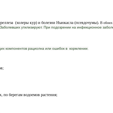
ереллеза (холеры кур) и болезни Ньюкасла (псевдочумы).
В обоих
. Заболевших утилизируют. При подозрении на инфекционное забо
щих компонентов рациолна или ошибок в кормлении.
в;
, по берегам водоемов растения;
;