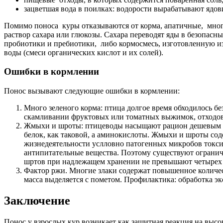
зацветшая вода в поилках: водорости вырабатывают ядови
Помимо поноса куры отказываются от корма, апатичные, много
раствор сахара или глюкозы. Сахара переводят яды в безопас
пробиотики и пребиотики, либо кормосмесь, изготовленную и
воды (смеси органических кислот и их солей).
Ошибки в кормлении
Понос вызывают следующие ошибки в кормлении:
Много зеленого корма: птица долгое время обходилось без
скамливании фруктовых или томатных выжимок, отходов
Жмыхи и шроты: птицеводы насыщают рацион дешевым пр
белок, как таковой, а аминокислоты. Жмыхи и шроты со
жизнедеятельности услловно патогенных микробов токси
антипитательные вещества. Поэтому существуют огранич
шртов при надлежащем хранении не превышают четырех 
Фактор ржи. Многие злаки содержат повышенное количес
масса выделяется с пометом. Профилактика: обработка э
Заключение
Понос у взрослых кур возникает как защитная реакция на вы