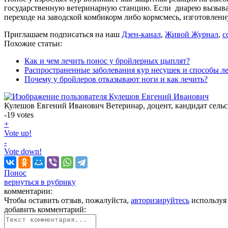
государственную ветеринарную станцию. Если диарею вызываю
переходе на заводской комбикорм либо кормсмесь, изготовлен
Приглашаем подписаться на наш
Дзен-канал
,
Живой Журнал
,
с
Похожие статьи:
Как и чем лечить понос у бройлерных цыплят?
Распространенные заболевания кур несушек и способы л
Почему у бройлеров отказывают ноги и как лечить?
Кулешов Евгений Иванович
Ветеринар, доцент, кандидат сель
-19
votes
+
Vote up!
-
Vote down!
Понос
вернуться в рубрику
комментарии:
Чтобы оставить отзыв, пожалуйста,
авторизируйтесь
используя
добавить комментарий: