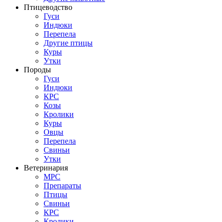
Птицеводство
Гуси
Индюки
Перепела
Другие птицы
Куры
Утки
Породы
Гуси
Индюки
КРС
Козы
Кролики
Куры
Овцы
Перепела
Свиньи
Утки
Ветеринария
МРС
Препараты
Птицы
Свиньи
КРС
Кролики