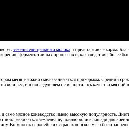
икорм,
заменители цельного молока
и предстартовые корма. Бла
скорению ферментативных процессов и, как следствие, более бы
 втором месяце можно смело заниматься прикормом. Средний срок
снизили вес, и в последующем не испортилось качество мясной
 и само мясное коневодство имело высокую популярность. Диети
активно развиваться земледелие, понадобились лошади для воен
нину. Во многих европейских странах конское мясо было запрещ