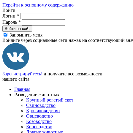
Перейти к основному содержанию
Войти
Логин
*
Пароль
*
Войти на сайт
Запомнить меня
Войдите через социальные сети нажав на соответствующий зна
Зарегистрируйтесь!
и получите все возможности
нашего сайта
Главная
Разведение животных
Крупный рогатый скот
Свиноводство
Кролиководство
Овцеводство
Козоводство
Коневодство
Другие животные