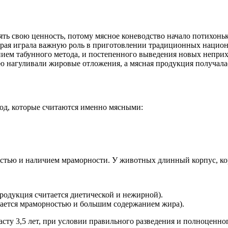
ять свою ценность, потому мясное коневодство начало потихоньк
рая играла важную роль в приготовлении традиционных национ
нием табунного метода, и постепенного выведения новых непри
ю нагуливали жировые отложения, а мясная продукция получала
од, которые считаются именно мясными:
остью и наличием мраморности. У животных длинный корпус, ко
родукция считается диетической и нежирной).
чается мраморностью и большим содержанием жира).
асту 3,5 лет, при условии правильного разведения и полноценног