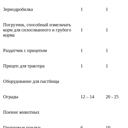
Зернодробилка
1
1
Погрузчик, способный измельчать
корм для силосованного и грубого
1
1
корма
Раздатчик с прицепом
1
1
Прицеп для трактора
1
1
Оборудование для пастбища
Ограды
12 – 14
20 - 25
Поение животных
Групповые поилки
6
10