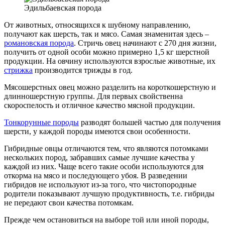
Эдильбаевская порода
От животных, относящихся к шубному направлению,
получают как шерсть, так и мясо. Самая знаменитая здесь –
романовская порода
. Стричь овец начинают с 270 дня жизни,
получить от одной особи можно примерно 1,5 кг шерстной
продукции. На овчину используются взрослые животные, их
стрижка
производится трижды в год.
Мясошерстных овец можно разделить на короткошерстную и
длинношерстную группы. Для первых свойственна
скороспелость и отличное качество мясной продукции.
Тонкорунные породы
разводят большей частью для получения
шерсти, у каждой породы имеются свои особенности.
Гибридные овцы отличаются тем, что являются потомками
нескольких пород, забравших самые лучшие качества у
каждой из них. Чаще всего такие особи используются для
откорма на мясо и последующего убоя. В разведении
гибридов не используют из-за того, что чистопородные
родители показывают лучшую продуктивность, т.е. гибриды
не передают свои качества потомкам.
Прежде чем остановиться на выборе той или иной породы,