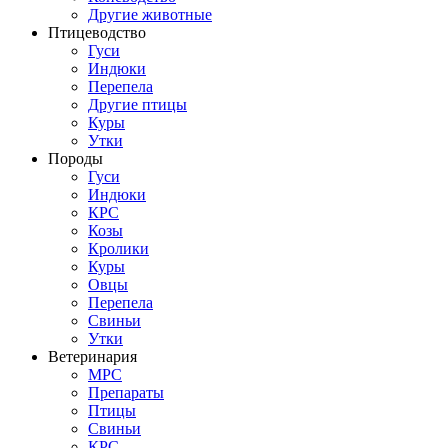
Другие животные
Птицеводство
Гуси
Индюки
Перепела
Другие птицы
Куры
Утки
Породы
Гуси
Индюки
КРС
Козы
Кролики
Куры
Овцы
Перепела
Свиньи
Утки
Ветеринария
МРС
Препараты
Птицы
Свиньи
КРС