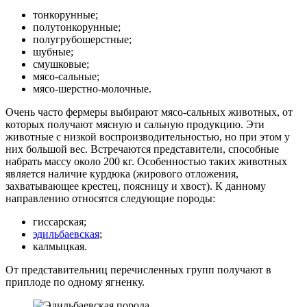
тонкорунные;
полутонкорунные;
полугрубошерстные;
шубные;
смушковые;
мясо-сальные;
мясо-шерстно-молочные.
Очень часто фермеры выбирают мясо-сальных животных, от
которых получают мясную и сальную продукцию. Эти
животные с низкой воспроизводительностью, но при этом у
них большой вес. Встречаются представители, способные
набрать массу около 200 кг. Особенностью таких животных
является наличие курдюка (жирового отложения,
захватывающее крестец, поясницу и хвост). К данному
направлению относятся следующие породы:
гиссарская;
эдильбаевская
;
калмыцкая.
От представительниц перечисленных групп получают в
приплоде по одному ягненку.