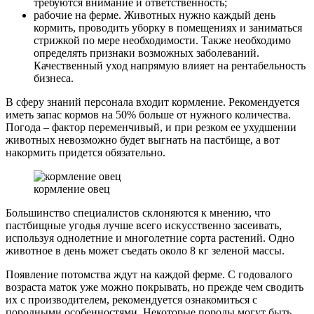
требуются внимание и ответственность;
рабочие на ферме. Животных нужно каждый день
кормить, проводить уборку в помещениях и заниматься
стрижкой по мере необходимости. Также необходимо
определять признаки возможных заболеваний.
Качественный уход напрямую влияет на рентабельность
бизнеса.
В сферу знаний персонала входит кормление. Рекомендуется
иметь запас кормов на 50% больше от нужного количества.
Погода – фактор переменчивый, и при резком ее ухудшении
животных невозможно будет выгнать на пастбище, а вот
накормить придется обязательно.
кормление овец
Большинство специалистов склоняются к мнению, что
пастбищные угодья лучше всего искусственно засеивать,
используя однолетние и многолетние сорта растений. Одно
животное в день может съедать около 8 кг зеленой массы.
Появление потомства ждут на каждой ферме. С годовалого
возраста маток уже можно покрывать, но прежде чем сводить
их с производителем, рекомендуется ознакомиться с
породными особенностями. Некоторые породы могут быть