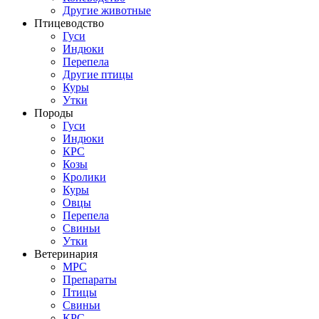
Другие животные
Птицеводство
Гуси
Индюки
Перепела
Другие птицы
Куры
Утки
Породы
Гуси
Индюки
КРС
Козы
Кролики
Куры
Овцы
Перепела
Свиньи
Утки
Ветеринария
МРС
Препараты
Птицы
Свиньи
КРС