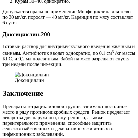
Курам 30–40, однократно.
Допускается оральное применение Морфоциклина для телят
по 30 мг/кг, поросят — 40 мг/кг. Каренция по мясу составляет
6 суток.
Доксициклин-200
Готовый раствор для внутримускульного введения жвачным и
3
свиньям. Антибиотик вводят однократно, по 0,1 см
/кг массы
КРС, и 0,2 мл подсвинкам. Забой на мясо разрешают спустя
три недели после инъекции.
Доксициллин
Заключение
Препараты тетрациклиновой группы занимают достойное
место в ряду противомикробных средств. Рынок предлагает
лекарства для наружного, внутреннего, а также
парентерального применения, способные защитить
сельскохозяйственных и декоративных животных от
инфекционных заболеваний.