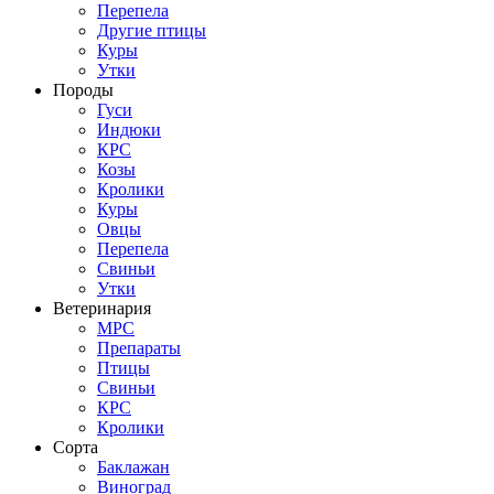
Перепела
Другие птицы
Куры
Утки
Породы
Гуси
Индюки
КРС
Козы
Кролики
Куры
Овцы
Перепела
Свиньи
Утки
Ветеринария
МРС
Препараты
Птицы
Свиньи
КРС
Кролики
Сорта
Баклажан
Виноград