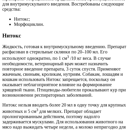
для внутримускульного введения. Востребованы следующие
средства:
Нитокс;
Морфоциклин.
Нитокс
Жидкость, готовая к внутримускульному введению. Препарат
расфасован в стерильные склянки по 20–100 мл. Его
3
используют однократно, по 1 см
/10 кг веса. В случае
необходимости, ветеринарный врач может назначить
повторное введение препарата, 3 суток спустя. Применяют
жвачным, свиньям, кроликам, нутриям. Собакам, лошадям и
кошкам использовать Нитокс запрещается, поскольку он
оказывает неблагоприятное влияние на формирование
хрящевой ткани. Птицеводы-любители прокалывают кур при
возникновении респираторных заболеваний.
Нитокс нельзя вводить более 20 мл в одну точку для крупных
3
животных и 5 см
для мелких. Препарат обладает
пролонгированным действием, поэтому надолго
задерживается мускулами. Для использования животного на
мясо надо выжидать четыре недели, а молоко непригодно для