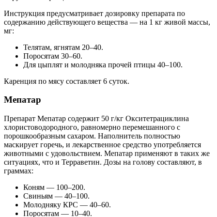
Инструкция предусматривает дозировку препарата по
содержанию действующего вещества — на 1 кг живой массы,
мг:
Телятам, ягнятам 20–40.
Поросятам 30–60.
Для цыплят и молодняка прочей птицы 40–100.
Каренция по мясу составляет 6 суток.
Мепатар
Препарат Мепатар содержит 50 г/кг Окситетрациклина
хлористоводородного, равномерно перемешанного с
порошкообразным сахаром. Наполнитель полностью
маскирует горечь, и лекарственное средство употребляется
животными с удовольствием. Мепатар применяют в таких же
ситуациях, что и Терраветин. Дозы на голову составляют, в
граммах:
Коням — 100–200.
Свиньям — 40–100.
Молодняку КРС — 40–60.
Поросятам — 10–40.