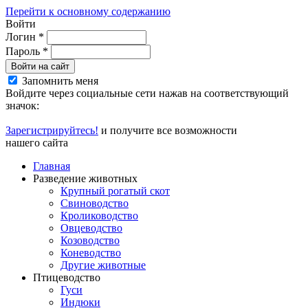
Перейти к основному содержанию
Войти
Логин
*
Пароль
*
Войти на сайт
Запомнить меня
Войдите через социальные сети нажав на соответствующий
значок:
Зарегистрируйтесь!
и получите все возможности
нашего сайта
Главная
Разведение животных
Крупный рогатый скот
Свиноводство
Кролиководство
Овцеводство
Козоводство
Коневодство
Другие животные
Птицеводство
Гуси
Индюки