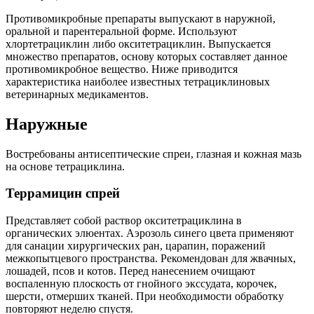
Противомикробные препараты выпускают в наружной,
оральной и парентеральной форме. Используют
хлортетрациклин либо окситетрациклин. Выпускается
множество препаратов, основу которых составляет данное
противомикробное вещество. Ниже приводится
характеристика наиболее известных тетрациклиновых
ветеринарных медикаментов.
Наружные
Востребованы антисептические спреи, глазная и кожная мазь
на основе тетрациклина.
Террамицин спрей
Представляет собой раствор окситетрациклина в
органических элюентах. Аэрозоль синего цвета применяют
для санации хирургических ран, царапин, поражений
межкопытцевого пространства. Рекомендован для жвачных,
лошадей, псов и котов. Перед нанесением очищают
воспаленную плоскость от гнойного экссудата, корочек,
шерсти, отмерших тканей. При необходимости обработку
повторяют неделю спустя.