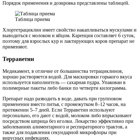
Порядок применения и дозировка представлены таблицей.
Таблица приема
Хлортетрациклин имеет свойство накапливаться мускулами и
выводиться с молоком и яйцом. Каренция составляет 6 суток,
поэтому для взрослых кур и лактирующих коров препарат не
применяют.
Терраветин
Медикамент, в отличие от большинства тетрациклинов,
хорошо растворяется водой. Для маскировки горького вкуса
используется наполнитель — сахарная пудра. Упакован в
полимерные пакеты либо банки по четверти килограмма.
Препарат надо разводить в воде, давать при групповом
применении вместо питья, с промежутком 8–12 часов, на
протяжении 5–7 дней. Если Терраветин используют
персонально, его дают с водой, молоком либо впрыскивают
посредством шприца без иголки. Лекарство эффективно при
заболеваниях алиментарного и респираторного трактов, а
также для подавления секундарной микрофлоры при
вирусных инфекциях.