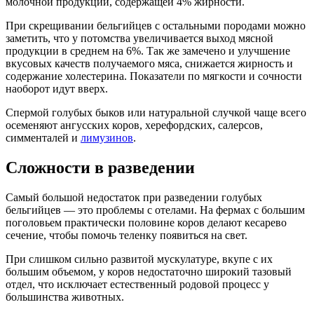
молочной продукции, содержащей 4% жирности.
При скрещивании бельгийцев с остальными породами можно
заметить, что у потомства увеличивается выход мясной
продукции в среднем на 6%. Так же замечено и улучшение
вкусовых качеств получаемого мяса, снижается жирность и
содержание холестерина. Показатели по мягкости и сочности
наоборот идут вверх.
Спермой голубых быков или натуральной случкой чаще всего
осеменяют ангусских коров, херефордских, салерсов,
симменталей и
лимузинов
.
Сложности в разведении
Самый большой недостаток при разведении голубых
бельгийцев — это проблемы с отелами. На фермах с большим
поголовьем практически половине коров делают кесарево
сечение, чтобы помочь теленку появиться на свет.
При слишком сильно развитой мускулатуре, вкупе с их
большим объемом, у коров недостаточно широкий тазовый
отдел, что исключает естественный родовой процесс у
большинства животных.