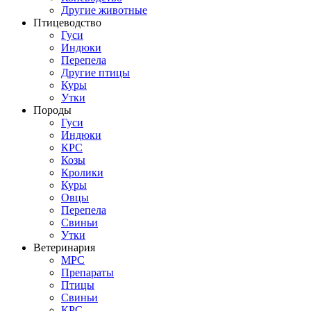
Другие животные
Птицеводство
Гуси
Индюки
Перепела
Другие птицы
Куры
Утки
Породы
Гуси
Индюки
КРС
Козы
Кролики
Куры
Овцы
Перепела
Свиньи
Утки
Ветеринария
МРС
Препараты
Птицы
Свиньи
КРС