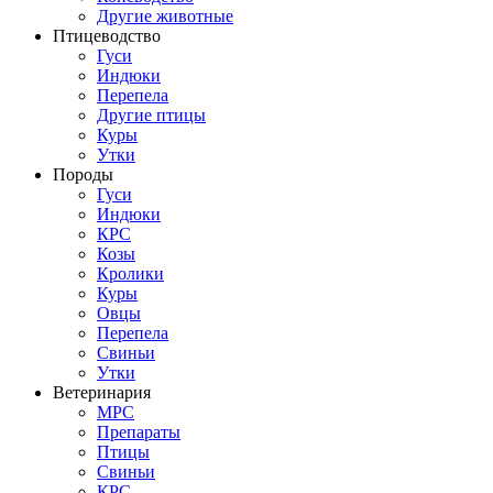
Другие животные
Птицеводство
Гуси
Индюки
Перепела
Другие птицы
Куры
Утки
Породы
Гуси
Индюки
КРС
Козы
Кролики
Куры
Овцы
Перепела
Свиньи
Утки
Ветеринария
МРС
Препараты
Птицы
Свиньи
КРС