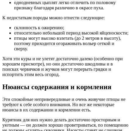
однодневных цыплят легко отличить по половому
признаку благодаря различию в окрасе пуха.
К недостаткам породы можно отнести следующие:
склонность к ожирению;
относительно небольшой период высокой яйценоскости;
птицы могут высоко взлетать (до 2 метров в высоту),
поэтому приходится огораживать вольер сеткой и
сверху.
Хотя эти куры и не улетят достаточно далеко (особенно при
хорошем присмотре), но они достаточно шкодливы и в
поисках червячков и жучков могут перерыть грядки и
испортить этим весь огород.
Нюансы содержания и кормления
Эти спокойные непривередливые и очень живучие птицы не
требуют к себе особого внимания. Но все же некоторые
нюансы в их содержании и кормлении есть.
Курятник для них нужно делать достаточно просторным и
уютным — он должен хорошо проветриваться, по помещению
не должны «гулять» сквозняки. Насесты ставят не слишком