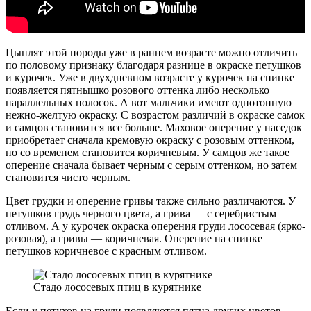
Цыплят этой породы уже в раннем возрасте можно отличить
по половому признаку благодаря разнице в окраске петушков
и курочек. Уже в двухдневном возрасте у курочек на спинке
появляется пятнышко розового оттенка либо несколько
параллельных полосок. А вот мальчики имеют однотонную
нежно-желтую окраску. С возрастом различий в окраске самок
и самцов становится все больше. Маховое оперение у наседок
приобретает сначала кремовую окраску с розовым оттенком,
но со временем становится коричневым. У самцов же такое
оперение сначала бывает черным с серым оттенком, но затем
становится чисто черным.
Цвет грудки и оперение гривы также сильно различаются. У
петушков грудь черного цвета, а грива — с серебристым
отливом. А у курочек окраска оперения груди лососевая (ярко-
розовая), а гривы — коричневая. Оперение на спинке
петушков коричневое с красным отливом.
Стадо лососевых птиц в курятнике
Если у петухов на груди появляются пятна других цветов