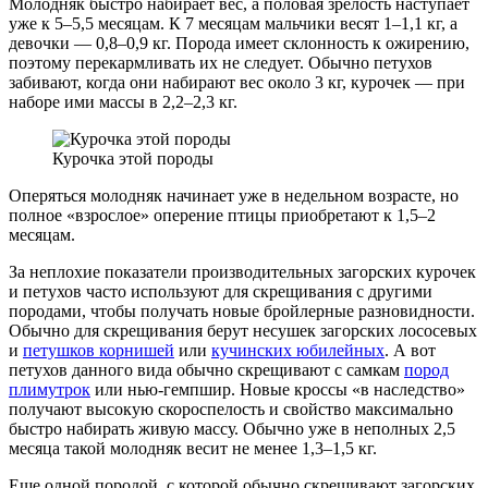
Молодняк быстро набирает вес, а половая зрелость наступает
уже к 5–5,5 месяцам. К 7 месяцам мальчики весят 1–1,1 кг, а
девочки — 0,8–0,9 кг. Порода имеет склонность к ожирению,
поэтому перекармливать их не следует. Обычно петухов
забивают, когда они набирают вес около 3 кг, курочек — при
наборе ими массы в 2,2–2,3 кг.
Курочка этой породы
Оперяться молодняк начинает уже в недельном возрасте, но
полное «взрослое» оперение птицы приобретают к 1,5–2
месяцам.
За неплохие показатели производительных загорских курочек
и петухов часто используют для скрещивания с другими
породами, чтобы получать новые бройлерные разновидности.
Обычно для скрещивания берут несушек загорских лососевых
и
петушков корнишей
или
кучинских юбилейных
. А вот
петухов данного вида обычно скрещивают с самкам
пород
плимутрок
или нью-гемпшир. Новые кроссы «в наследство»
получают высокую скороспелость и свойство максимально
быстро набирать живую массу. Обычно уже в неполных 2,5
месяца такой молодняк весит не менее 1,3–1,5 кг.
Еще одной породой, с которой обычно скрещивают загорских