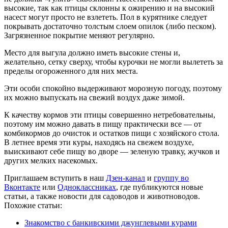
высокие, так как птицы склонны к ожирению и на высокий
насест могут просто не взлететь. Пол в курятнике следует
покрывать достаточно толстым слоем опилок (либо песком).
Загрязненное покрытие меняют регулярно.
Место для выгула должно иметь высокие стены и,
желательно, сетку сверху, чтобы курочки не могли вылететь за
пределы огороженного для них места.
Эти особи спокойно выдерживают морозную погоду, поэтому
их можно выпускать на свежий воздух даже зимой.
К качеству кормов эти птицы совершенно нетребовательны,
поэтому им можно давать в пищу практически все — от
комбикормов до очисток и остатков пищи с хозяйского стола.
В летнее время эти куры, находясь на свежем воздухе,
выискивают себе пищу во дворе — зеленую травку, жучков и
других мелких насекомых.
Приглашаем вступить в наш
Дзен-канал
и
группу во
Вконтакте
или
Одноклассниках
, где публикуются новые
статьи, а также новости для садоводов и животноводов.
Похожие статьи:
Знакомство с банкивскими джунглевыми курами