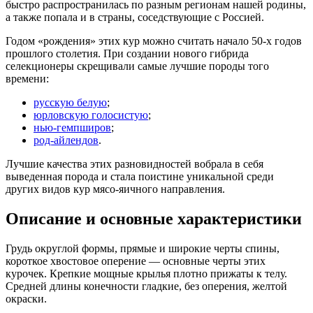
быстро распространилась по разным регионам нашей родины,
а также попала и в страны, соседствующие с Россией.
Годом «рождения» этих кур можно считать начало 50-х годов
прошлого столетия. При создании нового гибрида
селекционеры скрещивали самые лучшие породы того
времени:
русскую белую
;
юрловскую голосистую
;
нью-гемпширов
;
род-айлендов
.
Лучшие качества этих разновидностей вобрала в себя
выведенная порода и стала поистине уникальной среди
других видов кур мясо-яичного направления.
Описание и основные характеристики
Грудь округлой формы, прямые и широкие черты спины,
короткое хвостовое оперение — основные черты этих
курочек. Крепкие мощные крылья плотно прижаты к телу.
Средней длины конечности гладкие, без оперения, желтой
окраски.