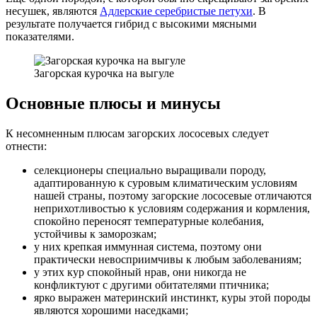
несушек, являются
Адлерские серебристые петухи
. В
результате получается гибрид с высокими мясными
показателями.
Загорская курочка на выгуле
Основные плюсы и минусы
К несомненным плюсам загорских лососевых следует
отнести:
селекционеры специально выращивали породу,
адаптированную к суровым климатическим условиям
нашей страны, поэтому загорские лососевые отличаются
неприхотливостью к условиям содержания и кормления,
спокойно переносят температурные колебания,
устойчивы к заморозкам;
у них крепкая иммунная система, поэтому они
практически невосприимчивы к любым заболеваниям;
у этих кур спокойный нрав, они никогда не
конфликтуют с другими обитателями птичника;
ярко выражен материнский инстинкт, куры этой породы
являются хорошими наседками;