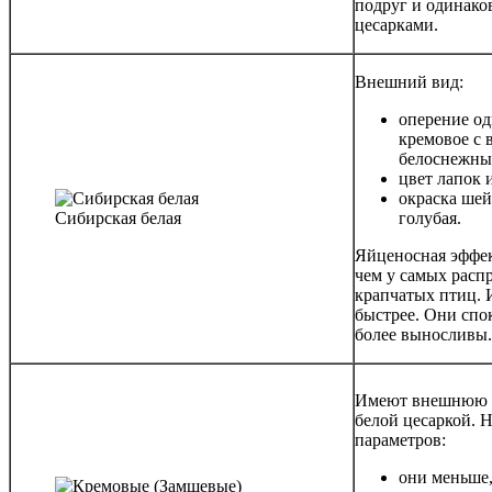
подруг и одинако
цесарками.
Внешний вид:
оперение о
кремовое с
белоснежны
цвет лапок 
окраска ше
Сибирская белая
голубая.
Яйценосная эффе
чем у самых расп
крапчатых птиц. 
быстрее. Они спо
более выносливы.
Имеют внешнюю с
белой цесаркой. Н
параметров:
они меньше