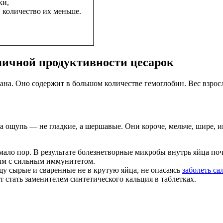
ки,
, количество их меньше.
яичной продуктивности цесарок
ана. Оно содержит в большом количестве гемоглобин. Вес взрос
а ощупь — не гладкие, а шершавые. Они короче, мельче, шире, 
мало пор. В результате болезнетворные микробы внутрь яйца поч
вым с сильным иммунитетом.
щу сырые и сваренные не в крутую яйца, не опасаясь
заболеть с
стать заменителем синтетического кальция в таблетках.