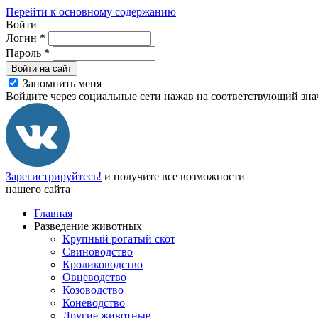
Перейти к основному содержанию
Войти
Логин
*
Пароль
*
Войти на сайт
Запомнить меня
Войдите через социальные сети нажав на соответствующий зна
Зарегистрируйтесь!
и получите все возможности
нашего сайта
Главная
Разведение животных
Крупный рогатый скот
Свиноводство
Кролиководство
Овцеводство
Козоводство
Коневодство
Другие животные