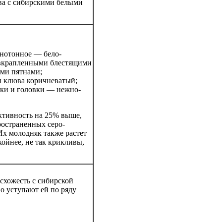
ва с сибирскими белыми
днотонное — бело-
 вкрапленными блестящими
ми пятнами;
и клюва коричневатый;
йки и головки — нежно-
ктивность на 25% выше,
ространенных серо-
Их молодняк также растет
койнее, не так крикливы,
хожесть с сибирской
о уступают ей по ряду
,