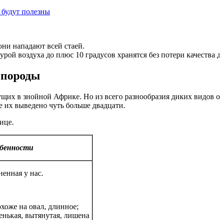
 будут полезны
они нападают всей стаей.
ой воздуха до плюс 10 градусов хранятся без потери качества д
 породы
щих в знойной Африке. Но из всего разнообразия диких видов 
 их выведено чуть больше двадцати.
ице.
обенности
енная у нас.
хоже на овал, длинное;
енькая, вытянутая, лишена