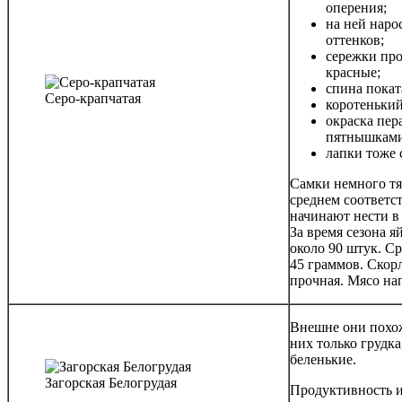
оперения;
на ней наро
оттенков;
сережки про
красные;
спина покат
Серо-крапчатая
коротенький
окраска пер
пятнышками,
лапки тоже 
Самки немного тя
среднем соответст
начинают нести в 
За время сезона я
около 90 штук. С
45 граммов. Скор
прочная. Мясо на
Внешне они похо
них только грудк
беленькие.
Загорская Белогрудая
Продуктивность и