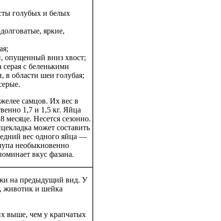
сты голубых и белых
долговатые, яркие,
ая;
, опущенный вниз хвост;
а серая с беленькими
 в области шеи голубая;
серые.
желее самцов. Их вес в
венно 1,7 и 1,5 кг. Яйца
8 месяце. Несется сезонно.
йцекладка может составить
редний вес одного яйца —
лупа необыкновенно
поминает вкус фазана.
жи на предыдущий вид. У
а, животик и шейка
х выше, чем у крапчатых