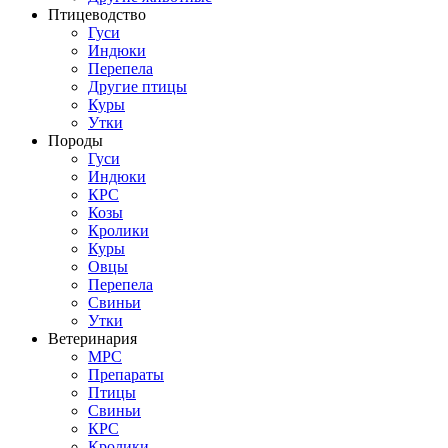
Птицеводство
Гуси
Индюки
Перепела
Другие птицы
Куры
Утки
Породы
Гуси
Индюки
КРС
Козы
Кролики
Куры
Овцы
Перепела
Свиньи
Утки
Ветеринария
МРС
Препараты
Птицы
Свиньи
КРС
Кролики