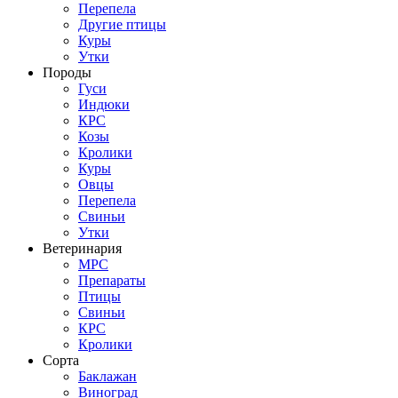
Перепела
Другие птицы
Куры
Утки
Породы
Гуси
Индюки
КРС
Козы
Кролики
Куры
Овцы
Перепела
Свиньи
Утки
Ветеринария
МРС
Препараты
Птицы
Свиньи
КРС
Кролики
Сорта
Баклажан
Виноград